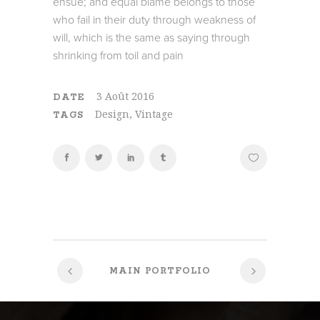
ensue; and equal blame belongs to those
who fail in their duty through weakness of
will, which is the same as saying through
shrinking from toil and pain
3 Août 2016
DATE
Design, Vintage
TAGS
MAIN PORTFOLIO