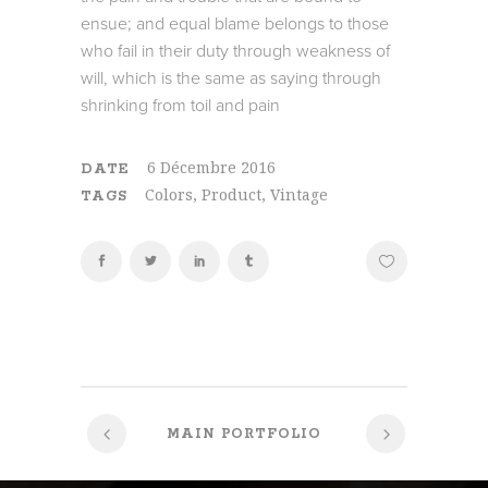
ensue; and equal blame belongs to those
who fail in their duty through weakness of
will, which is the same as saying through
shrinking from toil and pain
6 Décembre 2016
DATE
Colors, Product, Vintage
TAGS
MAIN PORTFOLIO