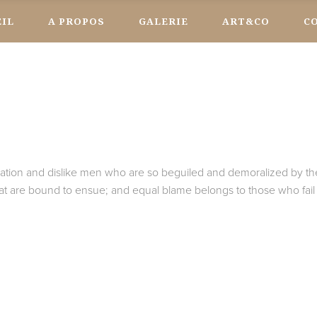
EIL
A PROPOS
GALERIE
ART&CO
C
ation and dislike men who are so beguiled and demoralized by th
hat are bound to ensue; and equal blame belongs to those who fail i