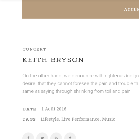
ACCU
CONCERT
KEITH BRYSON
On the other hand, we denounce with righteous indign
desire, that they cannot foresee the pain and trouble t
same as saying through shrinking from toil and pain
1 Août 2016
DATE
Lifestyle, Live Performance, Music
TAGS